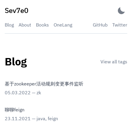
Skip
Sev7e0
to
content
Blog
About
Books
OneLang
GitHub
Twitter
Blog
View all tags
基于zookeeper活动规则变更事件监听
05.03.2022
—
zk
聊聊feign
23.11.2021
—
java
,
feign